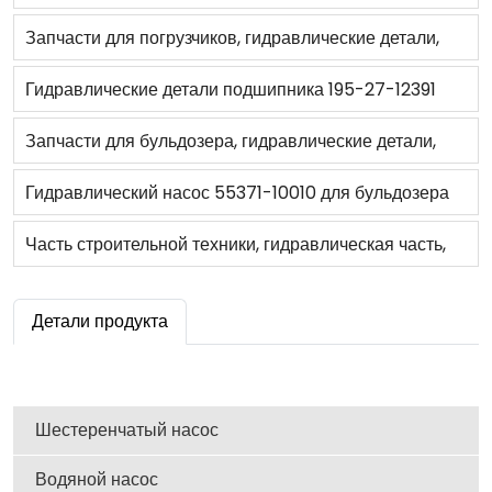
распределитель трактора в сборе контрольный
Запчасти для погрузчиков, гидравлические детали,
клапан для TD55D TD60 TL5050 TL5060
Шестеренчатый насос трансмиссии 9U9535 для
Гидравлические детали подшипника 195-27-12391
966F, 966F II, R1300, R1700 II
для бульдозера D355A-5
Запчасти для бульдозера, гидравлические детали,
водяной насос Ass'y 6144-61-1500 для бульдозера,
Гидравлический насос 55371-10010 для бульдозера
D20A-5
BD2G
Часть строительной техники, гидравлическая часть,
главный насос 07004-66107 для бульдозера,
Детали продукта
D355A-5
Шестеренчатый насос
Водяной насос