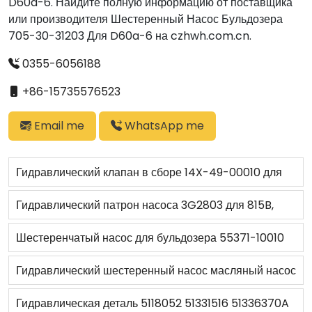
D60a-6. Найдите полную информацию от поставщика
или производителя Шестеренный Насос Бульдозера
705-30-31203 Для D60a-6 на czhwh.com.cn.
0355-6056188
+86-15735576523
Email me
WhatsApp me
Гидравлический клапан в сборе 14X-49-00010 для
бульдозера D65P-12
Гидравлический патрон насоса 3G2803 для 815B,
992B, 973
Шестеренчатый насос для бульдозера 55371-10010
для BD2G
Гидравлический шестеренный насос масляный насос
Ass'y 6150-51-1004 для бульдозера D60A-8
Гидравлическая деталь 5118052 51331516 51336370A