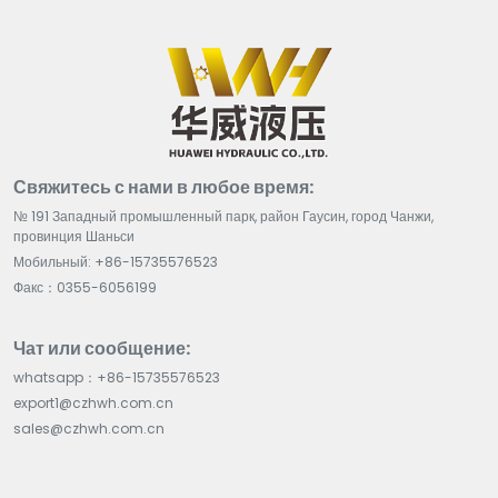
Свяжитесь с нами в любое время:
№ 191 Западный промышленный парк, район Гаусин, город Чанжи,
провинция Шаньси
Мобильный: +86-15735576523
Факс：0355-6056199
Чат или сообщение:
whatsapp：+86-15735576523
export1@czhwh.com.cn
sales@czhwh.com.cn