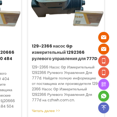
129-2366 насос Gp
J20666
измерительный 1292366
80 484
рулевого управления для 777D
129-2366 Насос Gp Измерительный
1292366 Рулевого Управления Для
вого
777d. Найдите полную информацию
0 404
от поставщика или производителя 129-
ите
2366 Насос Gp Измерительный
авщика
1292366 Рулевого Управления Для
ческие
777d на czhwh.com.cn.
 Sj20666
484 504
Читать далее >>