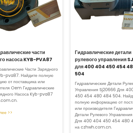
равлические части
Гидравлические детали
го насоса KYB-PVA87
рулевого управления S
для 400 404 450 454 4
авлические Части Зарядного
504
yb-pva87. Найдите полную
ию от поставщика или
Гидравлические Детали Руле
ителя Oem Гидравлические
Управления Sj20666 Для 40
рядного Насоса Kyb-pva87
450 454 480 484 504. Найд
.com.cn.
полную информацию от пост
или производителя Гидравли
лее >>
Детали Рулевого Управления
Для 400 404 450 454 480 
на czhwh.com.cn.