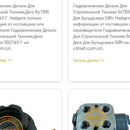
ческие Детали Для
Гидравлические Детали Для
ьной Техники,Диск 6y7916
Строительной Техники 5s783
40 Г. Найдите полную
Для Бульдозера D8h. Найдит
ию от поставщика или
информацию от поставщика 
ителя Гидравлические Детали
производителя Гидравлическ
тельной Техники,Диск
Для Строительной Техники 5
я 120/140 Г на
Диск Для Бульдозера D8h на
m.cn.
czhwh.com.cn.
лее >>
Читать далее >>