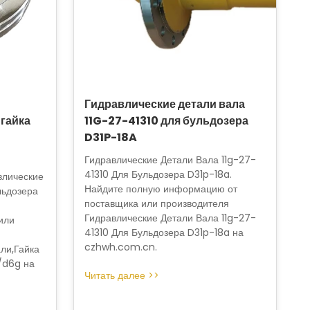
Гидравлические детали вала
 гайка
11G-27-41310 для бульдозера
D31P-18A
Гидравлические Детали Вала 11g-27-
41310 Для Бульдозера D31p-18a.
влические
Найдите полную информацию от
льдозера
поставщика или производителя
Гидравлические Детали Вала 11g-27-
или
41310 Для Бульдозера D31p-18a на
czhwh.com.cn.
ли,Гайка
/d6g на
Читать далее >>