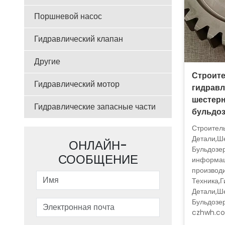
Поршневой насос
Гидравлический клапан
Другие
Строите
Гидравлический мотор
гидравл
шестерн
Гидравлические запасные части
бульдоз
Строител
Детали,Ше
ОНЛАЙН-
Бульдозе
СООБЩЕНИЕ
информац
производ
Техника,
Детали,Ше
Бульдозе
czhwh.co