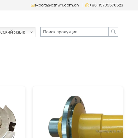
export1@czhwh.com.cn
+86-15735576523
сский язык