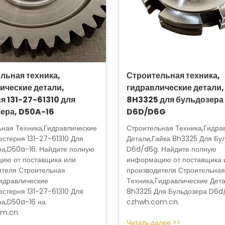
льная техника,
Строительная техника,
ические детали,
гидравлические детали,
я 131-27-61310 для
8H3325 для бульдозера
ера, D50A-16
D6D/D6G
ьная Техника,Гидравлические
Строительная Техника,Гидра
стерня 131-27-61310 Для
Детали,Гайка 8h3325 Для Бу
ра,D50a-16. Найдите полную
D6d/d6g. Найдите полную
ию от поставщика или
информацию от поставщика 
ителя Строительная
производителя Строительная
Гидравлические
Техника,Гидравлические Дета
стерня 131-27-61310 Для
8h3325 Для Бульдозера D6d
ра,D50a-16 на
czhwh.com.cn.
m.cn.
Читать далее >>