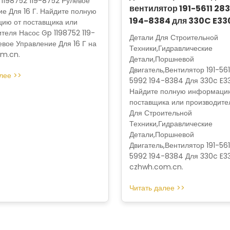
1198752 119-8752 Рулевое
вентилятор 191-5611 28
е Для 16 Г. Найдите полную
194-8384 для 330C E3
ию от поставщика или
теля Насос Gp 1198752 119-
Детали Для Строительной
вое Управление Для 16 Г на
Техники,Гидравлические
m.cn.
Детали,Поршневой
Двигатель,Вентилятор 191-561
лее >>
5992 194-8384 Для 330c E3
Найдите полную информаци
поставщика или производите
Для Строительной
Техники,Гидравлические
Детали,Поршневой
Двигатель,Вентилятор 191-561
5992 194-8384 Для 330c E3
czhwh.com.cn.
Читать далее >>