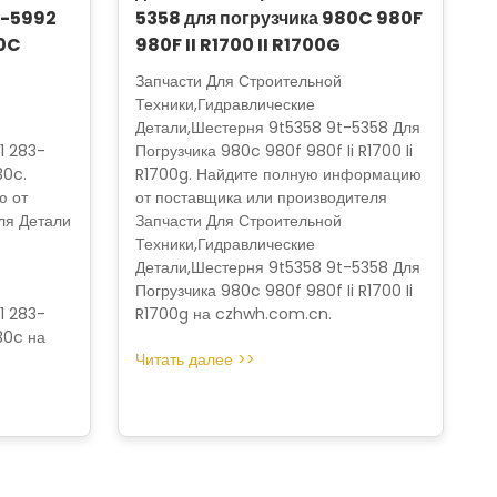
3-5992
5358 для погрузчика 980C 980F
30C
980F II R1700 II R1700G
Запчасти Для Строительной
Техники,Гидравлические
Детали,Шестерня 9t5358 9t-5358 Для
1 283-
Погрузчика 980c 980f 980f Ii R1700 Ii
30c.
R1700g. Найдите полную информацию
ю от
от поставщика или производителя
ля Детали
Запчасти Для Строительной
Техники,Гидравлические
Детали,Шестерня 9t5358 9t-5358 Для
Погрузчика 980c 980f 980f Ii R1700 Ii
1 283-
R1700g на czhwh.com.cn.
30c на
Читать далее >>