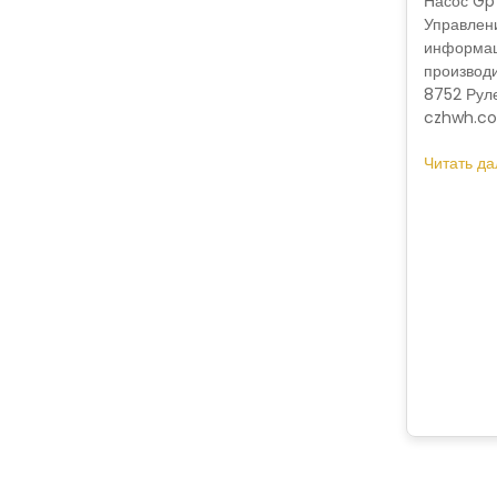
Насос Gp 
Управлени
информац
производи
8752 Руле
czhwh.co
Читать да