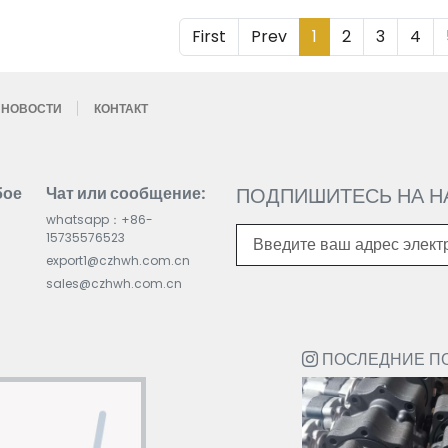
First
Prev
1
2
3
4
НОВОСТИ
КОНТАКТ
бое
Чат или сообщение:
ПОДПИШИТЕСЬ НА Н
whatsapp：+86-
15735576523
export1@czhwh.com.cn
sales@czhwh.com.cn
ПОСЛЕДНИЕ ПО