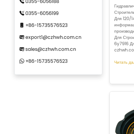
0355-6056188
Гидравли
Строител
0355-6056199
Для 120/1
+86-15735576523
информац
производ
export1@czhwh.com.cn
Для Строи
6y7916 Дл
sales@czhwh.com.cn
czhwh.co
+86-15735576523
Читать да