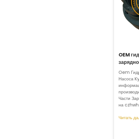
OEM гид
зарядно
Oem Гидр
Насоса K
информац
производ
Части За
на czhwh
Читать да