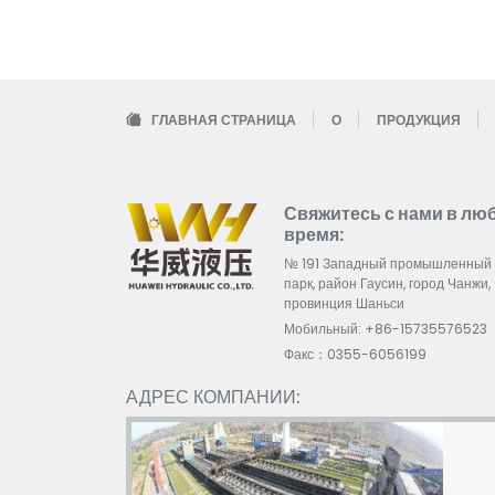
ГЛАВНАЯ СТРАНИЦА
О
ПРОДУКЦИЯ
Свяжитесь с нами в лю
время:
№ 191 Западный промышленный
парк, район Гаусин, город Чанжи,
провинция Шаньси
Мобильный: +86-15735576523
Факс：0355-6056199
АДРЕС КОМПАНИИ: