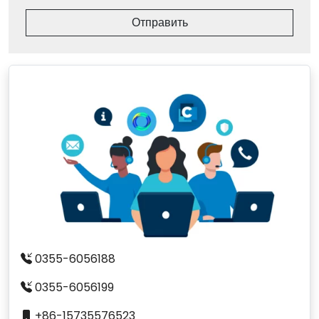
Отправить
0355-6056188
0355-6056199
+86-15735576523