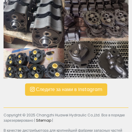
Следите за нами в Instagram
Copyright © 2025 Changzhi Huawei Hydraulic Co.,Ltd. Все в порядке
зарезервировано |
Sitemap
|
В качестве дистрибьютора для крупнейшей фабрики запасных частей