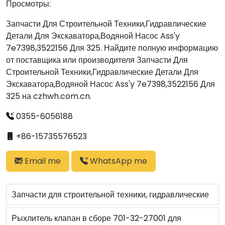
Просмотры:
Запчасти Для Строительной Техники,Гидравлические
Детали Для Экскаватора,Водяной Насос Ass'y
7e7398,3522156 Для 325. Найдите полную информацию
от поставщика или производителя Запчасти Для
Строительной Техники,Гидравлические Детали Для
Экскаватора,Водяной Насос Ass'y 7e7398,3522156 Для
325 на czhwh.com.cn.
0355-6056188
+86-15735576523
Email me
WhatsApp me
Запчасти для строительной техники, гидравлические
детали, лопастной насос 1212501 замены,
Рыхлитель клапан в сборе 701-32-27001 для