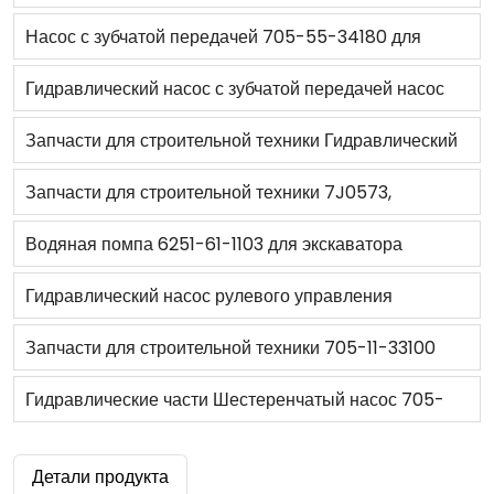
гидравлический насос Vickers Oem для
бульдозера D85A-18
Насос с зубчатой передачей 705-55-34180 для
фронтального погрузчика 950F 950FII
погрузчика WA380-3/WA350-3E
Гидравлический насос с зубчатой передачей насос
705-41-08090 для экскаватора PC40-7 и PC50UU-
Запчасти для строительной техники Гидравлический
2
шестеренный насос 705-61-28010 для бульдозера
Запчасти для строительной техники 7J0573,
D20A-6/7
гидравлические детали, патрон лопастного насоса
Водяная помпа 6251-61-1103 для экскаватора
для 950 и D8K
PC400-8
Гидравлический насос рулевого управления
1666726M91 для Трактора MF HD-025-YP
Запчасти для строительной техники 705-11-33100
насос рулевого механизма шестеренный насос для
Гидравлические части Шестеренчатый насос 705-
фронтального погрузчика W90-2/GD605R-1/510-
95-07031 для HM400-2
Детали продукта
1/W40-2