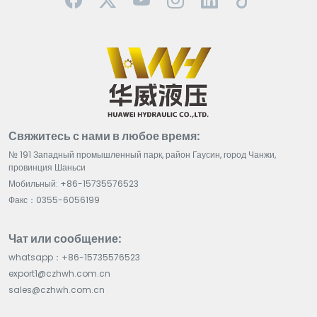
Свяжитесь с нами в любое время:
№ 191 Западный промышленный парк, район Гаусин, город Чанжи,
провинция Шаньси
Мобильный: +86-15735576523
Факс：0355-6056199
Чат или сообщение:
whatsapp：+86-15735576523
export1@czhwh.com.cn
sales@czhwh.com.cn